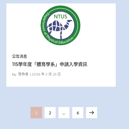
公告消息
115學年度「體育學系」申請入學資訊
by:
發佈者
文
Page
Page
Page
Next
1
2
...
6
章
page