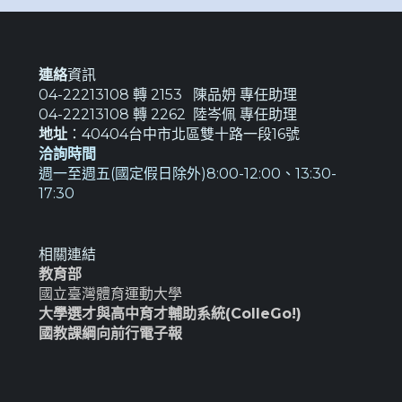
分
頁
連絡
資訊
04-22213108 轉 2153 陳品𡛓 專任助理
04-22213108 轉 2262 陸岑佩 專任助理
地址
：40404台中市北區雙十路一段16號
洽詢時間
週一至週五(國定假日除外)8:00-12:00、13:30-
17:30
相關連結
教育部
國立臺灣體育運動大學
大學選才與高中育才輔助系統(ColleGo!)
國教課綱向前行電子報