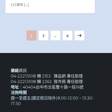
115學年 […]
文
Page
Page
Page
Next
1
2
...
6
章
page
分
頁
連絡
資訊
04-22213108 轉 2153 陳品𡛓 專任助理
04-22213108 轉 2262 陸岑佩 專任助理
地址
：40404台中市北區雙十路一段16號
洽詢時間
週一至週五(國定假日除外)8:00-12:00、13:30-
17:30