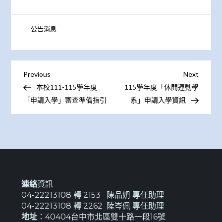
公告消息
文
Previous
Next
Previous
Next
Post
Post
本校111-115學年度
115學年度「休閒運動學
章
「申請入學」審查準備指引
系」申請入學資訊
導
覽
連絡
資訊
04-22213108 轉 2153 陳品𡛓 專任助理
04-22213108 轉 2262 陸岑佩 專任助理
地址
：40404台中市北區雙十路一段16號