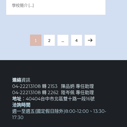
學校簡介 […]
文
Page
Page
Page
Next
1
2
...
4
章
page
分
頁
連絡
資訊
04-22213108 轉 2153 陳品𡛓 專任助理
04-22213108 轉 2262 陸岑佩 專任助理
地址
：40404台中市北區雙十路一段16號
洽詢時間
週一至週五(國定假日除外)8:00-12:00、13:30-
17:30