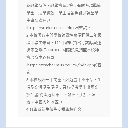
系教學特色、教學資源…等；有關各項獎助
學金、助學貸款、學生宿舍等訊息請至學
生事務處網頁
(https://student.ntus.edu.tw)查詢。
2.本校設有中等學校師資培育課程供二年級
以上學生修習，111年教師資格考試應屆通
過率全壘打(100%)，相關訊息請至本校師
資培育中心網頁
(https://teacher.ntus.edu.tw/index.php)查
詢。
3.本校緊鄰一中商圈、鄰近臺中火車站，生
活及交通極為便捷；另有提供學生出國交
換計畫(範圍遍及東亞、歐洲、美加、紐
澳、中國大陸地區)。
4.各學系新生優先安排學校宿舍。