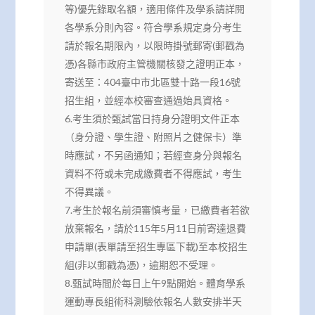
等)優先錄取名額，適用條件及學系請詳閱
各學系分則內容。符合學系規定身分考生
請於報名期限內，以限時掛號郵寄(郵戳為
憑)各縣市政府主管機關核發之證明正本，
寄送至：404臺中市北區雙十路一段16號
招生組，並經本校審查通過始具資格。
6.考生須於甄試當日持身分證明文件正本
（身分證、學生證、附照片之健保卡）準
時應試，不另函通知；若經查身分與報名
資料不符或未完成繳費者不得應試，考生
不得異議。
7.考生於報名前須審慎考量，已繳費者若欲
放棄報名，請於115年5月11日前寄達退費
申請單(表單請至招生專區下載)至本校招生
組(非以郵戳為憑)，逾期恕不受理。
8.甄試時間於每日上午9點開始。體育學系
運動專長組術科測驗依報名人數安排半天