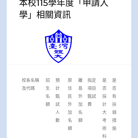
本校115學年度「申請入
學」相關資訊
校系名稱
招
預
原
離
指定
是
是
及代碼
生
計
住
島
項目
否
否
名
甄
民
外
甄試
採
有
額
試
外
加
費
計
扶
人
加
名
大
弱
數
名
額
考
措
額
術
施
科