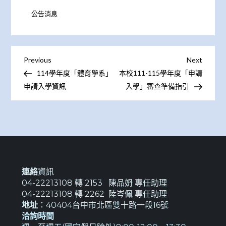
公告消息
文
Previous
Next
Previous
Next
Post
Post
114學年度「體育學系」
本校111-115學年度「申請
章
申請入學資訊
入學」審查準備指引
導
覽
連絡
資訊
04-22213108 轉 2153 陳品𡛓 專任助理
04-22213108 轉 2262 陸岑佩 專任助理
地址
：40404台中市北區雙十路一段16號
洽詢時間