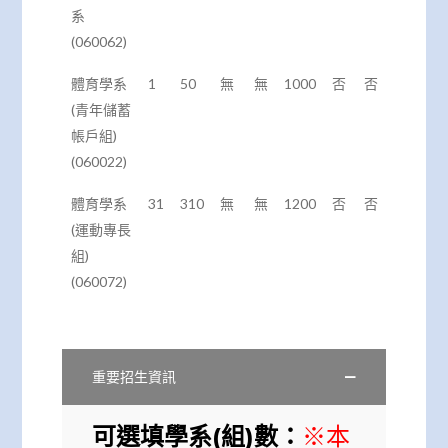
系
(060062)
體育學系
1
50
無
無
1000
否
否
(青年儲蓄
帳戶組)
(060022)
體育學系
31
310
無
無
1200
否
否
(運動專長
組)
(060072)
重要招生資訊
可選填學系(組)數：
※本